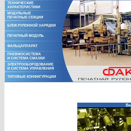
ТЕХНИЧЕСКИЕ
ХАРАКТЕРИСТИКИ
МОДУЛЬНЫЕ
ПЕЧАТНЫЕ СЕКЦИИ
БЛОК РУЛОННОЙ ЗАРЯДКИ
ПЕЧАТНЫЙ МОДУЛЬ
ФАЛЬЦАППАРАТ
ПНЕВМОСИСТЕМА
И СИСТЕМА СМАЗКИ
ЭЛЕКТРООБОРУДОВАНИЕ
И СИСТЕМА УПРАВЛЕНИЯ
ТИПОВЫЕ КОНФИГУРАЦИИ
Ви