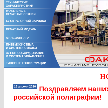
ТЕХНИЧЕСКИЕ
ХАРАКТЕРИСТИКИ
МОДУЛЬНЫЕ
ПЕЧАТНЫЕ СЕКЦИИ
БЛОК РУЛОННОЙ ЗАРЯДКИ
ПЕЧАТНЫЙ МОДУЛЬ
ФАЛЬЦАППАРАТ
ПНЕВМОСИСТЕМА
И СИСТЕМА СМАЗКИ
ЭЛЕКТРООБОРУДОВАНИЕ
И СИСТЕМА УПРАВЛЕНИЯ
ТИПОВЫЕ КОНФИГУРАЦИИ
Н
19 апреля 2026
Поздравляем наших
российской полиграфии!