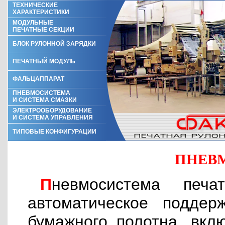
ТЕХНИЧЕСКИЕ
ХАРАКТЕРИСТИКИ
МОДУЛЬНЫЕ
ПЕЧАТНЫЕ СЕКЦИИ
БЛОК РУЛОННОЙ ЗАРЯДКИ
ПЕЧАТНЫЙ МОДУЛЬ
ФАЛЬЦАППАРАТ
ПНЕВМОСИСТЕМА
И СИСТЕМА СМАЗКИ
ЭЛЕКТРООБОРУДОВАНИЕ
И СИСТЕМА УПРАВЛЕНИЯ
ТИПОВЫЕ КОНФИГУРАЦИИ
ПНЕВ
Пневмосистема печатной машины обеспечивает
автоматическое поддер
бумажного полотна, вкл