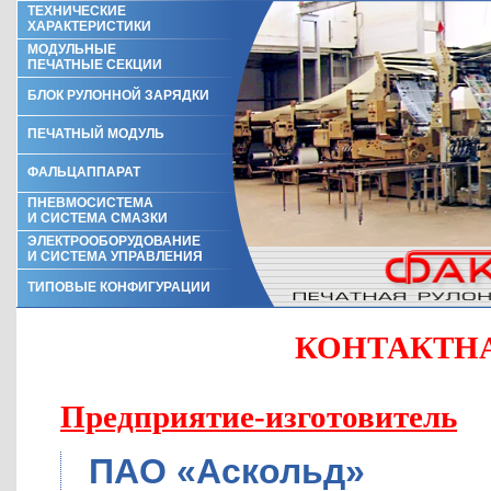
ТЕХНИЧЕСКИЕ
ХАРАКТЕРИСТИКИ
МОДУЛЬНЫЕ
ПЕЧАТНЫЕ СЕКЦИИ
БЛОК РУЛОННОЙ ЗАРЯДКИ
ПЕЧАТНЫЙ МОДУЛЬ
ФАЛЬЦАППАРАТ
ПНЕВМОСИСТЕМА
И СИСТЕМА СМАЗКИ
ЭЛЕКТРООБОРУДОВАНИЕ
И СИСТЕМА УПРАВЛЕНИЯ
ТИПОВЫЕ КОНФИГУРАЦИИ
КОНТАКТН
Предприятие-изготовитель
ПАО «Аскольд»